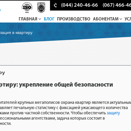
(044) 240-46-66
(067) 466-4
ГЛАВНАЯ
БЛОГ
ПРОИЗВОДСТВО
АБОНЕНТАМ
УС
зация в квартиру
РУ
ртиру: укрепление общей безопасности
итателей крупных мегаполисов охрана квартир является актуальны
авляет печальную статистику с фиксацией ужасающего количества
ами против частной собственности. Чтобы обеспечить
защиту
фессиональными агентствами, задача которых состоит в
ности.