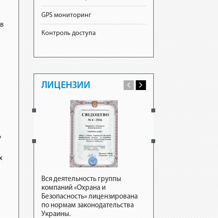
GPS мониторинг
ов
Контроль доступа
ЛИЦЕНЗИИ
?
х
м
Вся деятельность группы
Вся деятельность гру
компаний «Охрана и
компаний «Охрана и
Безопасность» лицензирована
Безопасность» лиценз
по нормам законодательства
по нормам законодате
Украины.