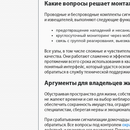
Какие вопросы решает монта
Проводные и беспроводные комплекты сигна
и извещателей, выполняют следующие функ
предотвращение нападений и несанк
круглосуточный мониторинг через мо
связь с группой реагирования, выезж
Все узлы, в том числе сложные и чувствите
качества. Они работают слаженно и эффект
протяжении всего срока использования в кв
понятный интерфейс, который удастся освои
обратиться в службу технической поддержки
Аргументы для владельцев жи
Обустраивая пространство для жизни, собст
не жалеют времени и сил на выбор меблиров
обеспечить сохранность имущества, оградит
специалистам, сберегая нервы и эмоциональ
При срабатывании сигнализации домочадцы н
обратиться. Все вопросы под контролем
охр