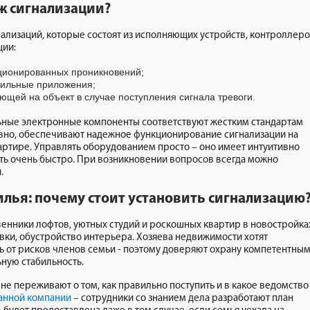
ж сигнализации?
лизаций, которые состоят из исполняющих устройств, контроллер
ции:
ционированных проникновений;
бильные приложения;
ающей на объект в случае поступления сигнала тревоги.
льные электронные компоненты соответствуют жестким стандартам
ивно, обеспечивают надежное функционирование сигнализации на
артире. Управлять оборудованием просто – оно имеет интуитивно
ть очень быстро. При возникновении вопросов всегда можно
.
лья: почему стоит установить сигнализацию
венники лофтов, уютных студий и роскошных квартир в новостройка
ки, обустройство интерьера. Хозяева недвижимости хотят
ь от рисков членов семьи - поэтому доверяют охрану компетентны
ную стабильность.
е переживают о том, как правильно поступить и в какое ведомство
анной компании
– сотрудники со знанием дела разработают план