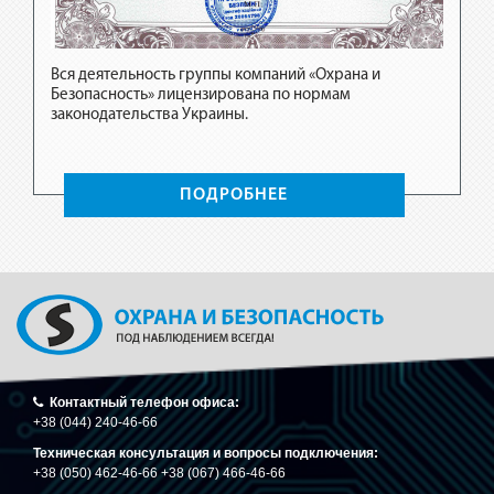
Вся деятельность группы компаний «Охрана и
Безопасность» лицензирована по нормам
Вся де
законодательства Украины.
Безопа
законо
ПОДРОБНЕЕ
Контактный телефон офиса:
+38 (044) 240-46-66
Техническая консультация и вопросы подключения:
+38 (050) 462-46-66 +38 (067) 466-46-66