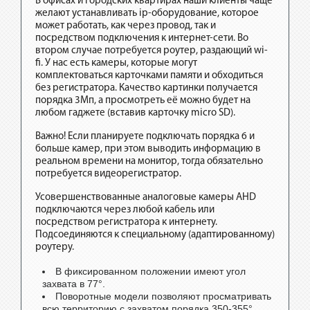
В офисах и городских квартирах наши клиенты чаще
желают устанавливать ip-оборудование, которое
может работать, как через провод, так и
посредством подключения к интернет-сети. Во
втором случае потребуется роутер, раздающий wi-
fi. У нас есть камеры, которые могут
комплектоваться карточками памяти и обходиться
без регистратора. Качество картинки получается
порядка 3Мп, а просмотреть её можно будет на
любом гаджете (вставив карточку micro SD).
Важно! Если планируете подключать порядка 6 и
больше камер, при этом выводить информацию в
реальном времени на монитор, тогда обязательно
потребуется видеорегистратор.
Усовершенствованные аналоговые камеры AHD
подключаются через любой кабель или
посредством регистратора к интернету.
Подсоединяются к специальному (адаптированному)
роутеру.
В фиксированном положении имеют угол
захвата в 77°.
Поворотные модели позволяют просматривать
всю территорию с захватом порядка 350-355°.