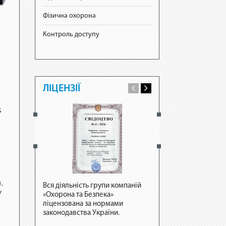
Фізична охорона
Контроль доступу
ЛІЦЕНЗІЇ
S
,
Вся діяльність групи компаній
Вся діяльність групи к
у
«Охорона та Безпека»
«Охорона та Безпека»
ліцензована за нормами
ліцензована за норма
законодавства України.
законодавства України