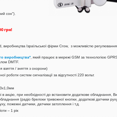
ий сон").
0 грн!
, виробництва Ізраїльської фірми Crow, з можливістю регулювання
го виробництва*
, який працює в мережі GSM за технологією GPR
налом DMTF.
 взяття / зняття з охорони)
ї роботи систем сигналізації за відсутності 220 вольт.
 3х1,0мм
 в акцію, при необхідності до встановити додаткове обладнання, Ви
обладнання (радіо брелоки тривожної кнопки, додаткові датчики рух
уху, пожежні датчики, датчики затоплення і т.д.
оти – 1 рік