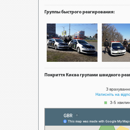
Группы быстрого реагирования:
Покриття Києва групами швидкого реа
З врахуванн
Натисніть на відп
3-5 хвили