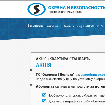
Вы здесь:
Головна
/
Акції
/
Акція «КВАРТИРА
АКЦІЯ «КВАРТИРА СТАНДАРТ»
АКЦІЯ
ГК “Охорона і Безпека”
, як
виробник охо
надає ексклюзивну ціну на установку охоронн
Абонентська плата на послуги за дог
Необмежена кількість виїздів груп ш
Відсутність штрафів за хибний викли