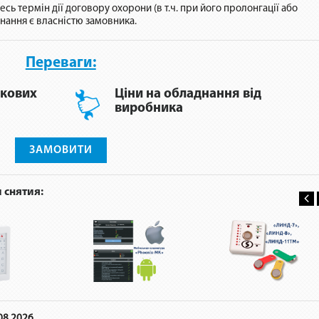
сь термін дії договору охорони (в т.ч. при його пролонгації або
днання є власністю замовника.
Переваги:
ткових
Ціни на обладнання від
виробника
ЗАМОВИТИ
 снятия:
08.2026