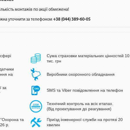
лькість монтажів по акції обмежена!
можна уточнити за телефоном
+38 (044) 389-60-05
 сфері
Сума страховки матеріальних цінностей 10
тис. грн
датчики
ання на
Виробники охоронного обладнання
ї за
SMS та Viber повідомлення на телефон
у
Технічний контроль на всіх етапах.
(Від проектування до реагування)
 “Охорона та
Приїзд інженерної служби на протязі 20
26
р.
хвилин