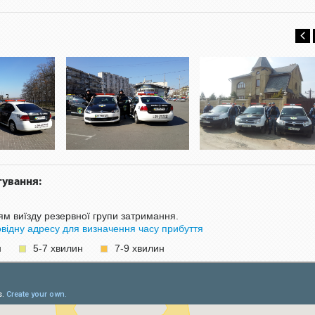
гування:
ям виїзду резервної групи затримання.
овідну адресу для визначення часу прибуття
н
5-7 хвилин
7-9 хвилин