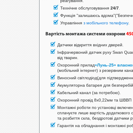
реагування.
Технічне обслуговування
24/7
.
Функція "залишаюсь вдома"("Безпечн
Управління
з мобільного телефону
.
Вартість монтажа системи охорони
450
Датчики відкриття вхідних дверей.
Інфрачервоний датчик руху Swan Quad
від тварин.
Охоронний прилад
«Лунь-25» власно
(мобільний інтернет) з резервним ка
Виносний світлодіод(для підтвердження
Акумуляторна батарея для безперебійно
Кабельний канал (за потребою).
Охоронний провід 8х0,22мм та ШВВП
Монтажні роботи по установці включені
сплачуєте лише вартість додаткового 
та розбиття скла, бездротові датчики р
Гарантія на обладнання і монтажні роб