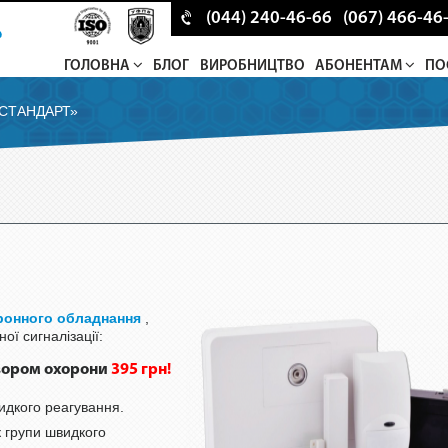
(044) 240-46-66
(067) 466-46
ГОЛОВНА
БЛОГ
ВИРОБНИЦТВО
АБОНЕНТАМ
ПО
 СТАНДАРТ»
ронного обладнання
,
ої сигналізації:
овором охорони
395 грн!
видкого реагування.
к групи швидкого