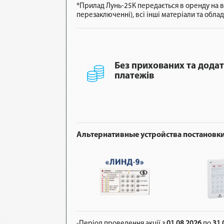
*Прилад Лунь-25К передається в оренду на ве
перезаключенні), всі інші матеріали та обла
Без прихованих та дода
платежів
Альтернативные устройства постановки
-Період проведення акції з
01.08.2026
по
31.