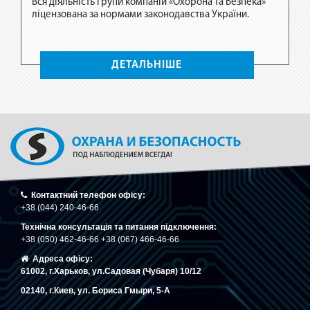
Вся діяльність групи компаній «Охорона та Безпека»
ліцензована за нормами законодавства України.
пека»
Вся ді
.
ліценз
ДЕТАЛЬНІШЕ
Контактний телефон офісу:
+38 (044) 240-46-66
Технічна консультація та питання підключення:
+38 (050) 462-46-66 +38 (067) 466-46-66
Адреса офісу:
61002, г.Харьков, ул.Садовая (Чубаря) 10/12
02140, г.Киев, ул. Бориса Гмыри, 5-A