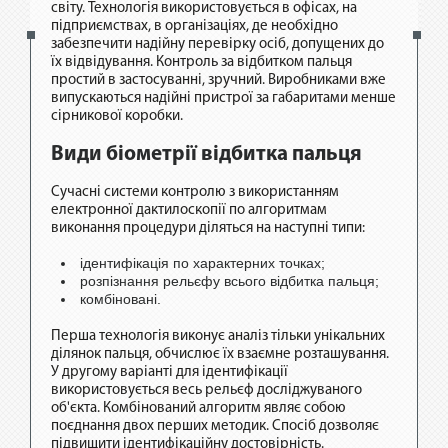
світу. Технологія використовується в офісах, на
підприємствах, в організаціях, де необхідно
забезпечити надійну перевірку осіб, допущених до
їх відвідування. Контроль за відбитком пальця
простий в застосуванні, зручний. Виробниками вже
випускаються надійні пристрої за габаритами менше
сірникової коробки.
Види біометрії відбитка пальця
Сучасні системи контролю з використанням
електронної дактилоскопії по алгоритмам
виконання процедури діляться на наступні типи:
ідентифікація по характерних точках;
розпізнання рельєфу всього відбитка пальця;
комбіновані.
Перша технологія виконує аналіз тільки унікальних
ділянок пальця, обчислює їх взаємне розташування.
У другому варіанті для ідентифікації
використовується весь рельєф досліджуваного
об'єкта. Комбінований алгоритм являє собою
поєднання двох перших методик. Спосіб дозволяє
підвищити ідентифікаційну достовірність.