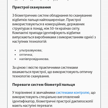
Пристрої сканування
З біометричних систем обладнання по скануванню
відбитків пальця найпоширеніше. Пристрої
використовуються в комерційних, державних
структурах в понад, ніж 50-ти країнах світу.
Компактні прилади ідентифікують відбитки
випускаються виробниками з використанням однієї з
наступних технологій:
ультразвукова;
оптична;
напівпровідникова.
За ціною і якістю практичними системами
вважаються пристрої, що використовують оптичну
технологію сканування.
Переваги систем біометрії пальця
У порівнянні зі звичайними
системами контролю
, що
використовують спеціально виготовлений
ідентифікатор, біометричні пристрої дактилоскопії
мають наступні переваги: