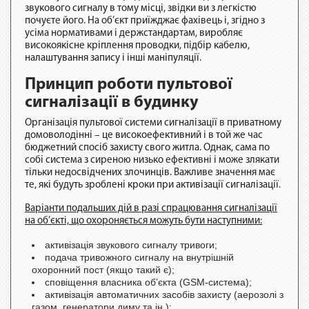
звукового сигналу в тому місці, звідки ви з легкістю
почуєте його. На об’єкт приїжджає фахівець і, згідно з
усіма нормативами і держстандартам, виробляє
високоякісне кріплення проводки, підбір кабелю,
налаштування запису і інші маніпуляції.
Принцип роботи пультової
сигналізації в будинку
Організація пультової системи сигналізації в приватному
домоволодінні – це високоефективний і в той же час
бюджетний спосіб захисту свого житла. Однак, сама по
собі система з сиреною низько ефективні і може злякати
тільки недосвідчених злочинців. Важливе значення має
те, які будуть зроблені кроки при активізації сигналізації.
Варіанти подальших дій в разі спрацювання сигналізації
на об’єкті, що охороняється можуть бути наступними:
активізація звукового сигналу тривоги;
подача тривожного сигналу на внутрішній
охоронний пост (якщо такий є);
сповіщення власника об’єкта (GSM-система);
активізація автоматичних засобів захисту (аерозолі з
газом, генератори диму та ін.);