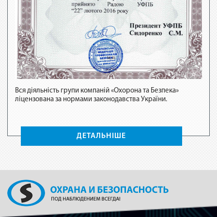
Вся діяльність групи компаній «Охорона та Безпека»
ліцензована за нормами законодавства України.
Вся 
ліце
ДЕТАЛЬНІШЕ