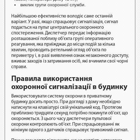
виклик групи охоронної служби.
Найбільшою ефективністю володіє саме останній
варіант. У разі, якщо спрацьовує сигналізація, сигнал
подається на пульт центрального охоронного
спостереження. Диспетчер передає інформацію
розташованої поблизу об’єкта групі оперативного
реагування, яка приїжджає до місця подій за кілька
хвилин, проводить ретельний огляд об’єкта по
периметру і, в разі виявлення ознак незаконного доступу,
вживає заходів із затримання осіб, які вчинили свої чорні
справи.
Правила використання
охоронної сигналізації в будинку
Використовувати систему охорони в приватному
будинку досить просто. При догляді з дому необхідно
натиснути на клавіатурі свій унікальний код. Протягом
приблизно тридцяти секунд потрібно покинути об’єкт, що
охороняється. З цього часу диспетчери пультової
охорони контролюють об’єкт. При спрацьовуванні як
мінімум одного з датчиків спрацьовує тривожний сигнал.