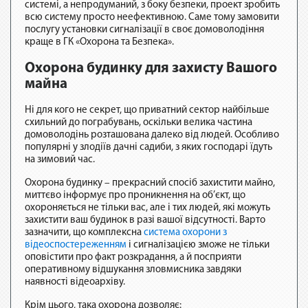
системі, а непродуманий, з боку безпеки, проект зробить
всю систему просто неефективною. Саме тому замовити
послугу установки сигналізації в своє домоволодіння
краще в ГК «Охорона та Безпека».
Охорона будинку для захисту Вашого
майна
Ні для кого не секрет, що приватний сектор найбільше
схильний до пограбувань, оскільки велика частина
домоволодінь розташована далеко від людей. Особливо
популярні у злодіїв дачні садиби, з яких господарі їдуть
на зимовий час.
Охорона будинку – прекрасний спосіб захистити майно,
миттєво інформує про проникнення на об’єкт, що
охороняється не тільки вас, але і тих людей, які можуть
захистити ваш будинок в разі вашої відсутності. Варто
зазначити, що комплексна
система охорони з
відеоспостереженням
і сигналізацією зможе не тільки
оповістити про факт розкрадання, а й посприяти
оперативному відшукання зловмисника завдяки
наявності відеоархіву.
Крім цього, така охорона дозволяє: