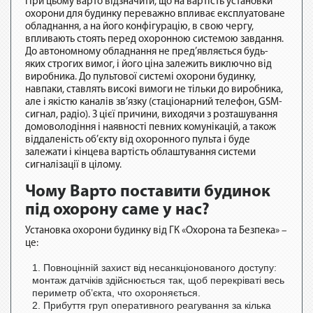
При цьому варто відзначити, що на вартість установки
охорони для будинку переважно впливає експлуатоване
обладнання, а на його конфігурацію, в свою чергу,
впливають стоять перед охоронною системою завдання.
До автономному обладнання не пред’являється будь-
яких строгих вимог, і його ціна залежить виключно від
виробника. До пультової системі охорони будинку,
навпаки, ставлять високі вимоги не тільки до виробника,
але і якістю каналів зв’язку (стаціонарний телефон, GSM-
сигнал, радіо). З цієї причини, виходячи з розташування
домоволодіння і наявності певних комунікацій, а також
віддаленість об’єкту від охоронного пульта і буде
залежати і кінцева вартість облаштування системи
сигналізації в цілому.
Чому Варто поставити будинок
під охорону саме у нас?
Установка охорони будинку від ГК «Охорона та Безпека» –
це:
Повноцінній захист від несанкціонованого доступу:
монтаж датчіків здійснюється так, щоб перекріваті весь
периметр об’єкта, что охороняється.
Прибуття груп оперативного реагування за кілька