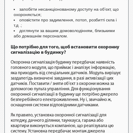
запобігти несанкціонованому доступу на об’єкт, що
охороняється;
оповістити про задимлення, потоп, розбитті скла і
т.д .;
доглянути за вашим домоволодінням, близькими
або домашнім персоналом.
Що потрібно для того, щоб встановити охоронну
сигналізацію в будинку?
Охоронна сигналізація будинку передбачає наявність
головного модуля, що приймає і аналізує інформацію,
яка приходить від спеціальних датчиків. Модуль вирішує
заздалегідь визначені завдання, в разі активізації цих
датчиків. Поставити / зняти об’єкт з охорони можна за
допомогою пульта управління. Для функціонування
охоронної сигналізації в будинку ще потрібно джерело
безперебійного електроживлення. Ну і, звичайно ж,
оснащення системи відповідними датчиками.
Як правило, установка охоронної сигналізації для
котеджу, дачного ділянки, таунхауса, гаража або
квартири виконується компанією, що реалізувала цю
систему. Установка передбачає монтаж джерела