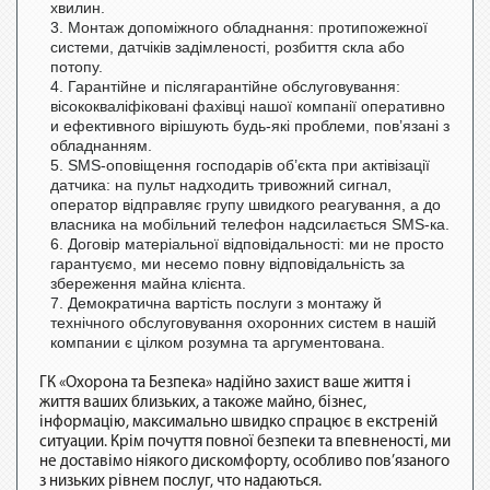
хвилин.
Монтаж допоміжного обладнання: протипожежної
системи, датчіків задімленості, розбиття скла або
потопу.
Гарантійне и післягарантійне обслуговування:
вісококваліфіковані фахівці нашої компанії оперативно
и ефективного вірішують будь-які проблеми, пов’язані з
обладнанням.
SMS-оповіщення господарів об’єкта при актівізації
датчика: на пульт надходить тривожний сигнал,
оператор відправляє групу швидкого реагування, а до
власника на мобільний телефон надсилається SMS-ка.
Договір матеріальної відповідальності: ми не просто
гарантуємо, ми несемо повну відповідальність за
збереження майна клієнта.
Демократична вартість послуги з монтажу й
технічного обслуговування охоронних систем в нашій
компании є цілком розумна та аргументована.
ГК «Охорона та Безпека» надійно захист ваше життя і
життя ваших близьких, а такоже майно, бізнес,
інформацію, максимально швидко спрацює в екстреній
ситуации. Крім почуття повної безпеки та впевненості, ми
не доставімо ніякого дискомфорту, особливо пов’язаного
з низьких рівнем послуг, что надаються.