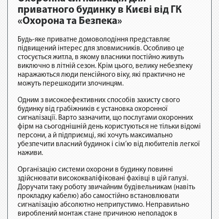
приватного будинку в Києві від ГК
«Охорона та Безпека»
Будь-яке приватне домоволодіння представляє
підвищений інтерес для зловмисників. Особливо це
стосується житла, в якому власники постійно живуть
виключно в літній сезон. Крім цього, велику небезпеку
наражаються люди пенсійного віку, які практично не
можуть перешкодити злочинцям.
Одним з високоефективних способів захисту свого
будинку від грабіжників є установка охоронної
сигналізації. Варто зазначити, що послугами охоронних
фірм на сьогоднішній день користуються не тільки відомі
персони, а й підприємці, які хочуть максимально
убезпечити власний будинок і сім’ю від любителів легкої
наживи.
Організацію системи охорони в будинку повинні
здійснювати висококваліфіковані фахівці в цій галузі.
Доручати таку роботу звичайним будівельникам (навіть
прокладку кабелю) або самостійно встановлювати
сигналізацію абсолютно неприпустимо. Неправильно
вироблений монтаж стане причиною неполадок в