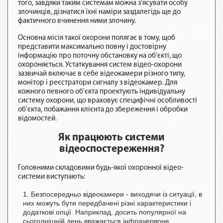
того, завдяки таким системам можна з'ясувати особу
злочинців, дізнатися їхні наміри заздалегідь ще до
фактичного вчинення ними злочину.
Основна місія такої охорони полягає в тому, щоб
представити максимально повну і достовірну
інформацію про поточну обстановку на об'єкті, що
охороняється. Устаткування систем відео-охорони
зазвичай включає в себе відеокамери різного типу,
монітор і реєстратори сигналу з відеокамер. Для
кожного певного об'єкта проектують індивідуальну
систему охорони, що враховує специфічні особливості
об'єкта, побажання клієнта до збереження і обробки
відомостей.
Як працюють системи
відеоспостереження?
Головними складовими будь-якої охоронної відео-
системи виступають:
Безпосередньо відеокамери - виходячи із ситуації, в
них можуть бути передбачені різні характеристики і
додаткові опції. Наприклад, досить популярної на
сьогоднішній день вважається інфрачервоне