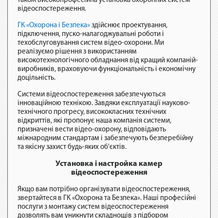
також високопрофесійна установка охоронних систем
відеоспостереження.
ГК «Охорона і Безпека»
здійснює проектування,
підключення, пуско-налагоджувальні роботи і
техобслуговування систем відео-охорони. Ми
реалізуємо рішення з використанням
високотехнологічного обладнання від кращий компаній-
виробників, враховуючи функціональність і економічну
доцільність.
Системи відеоспостереження забезпечуються
інноваційною технікою. Завдяки експлуатації науково-
технічного прогресу, висококласних технічних
відкриттів, які пропонує наша компанія системи,
призначені вести відео-охорону, відповідають
міжнародним стандартам і забезпечують безперебійну
та якісну захист будь-яких об'єктів.
Установка і настройка камер
відеоспостереження
Якщо вам потрібно організувати відеоспостереження,
звертайтеся в ГК «Охорона та Безпека». Наші професійні
послуги з монтажу систем відеоспостереження
дозволять вам уникнути складнощів з підбором