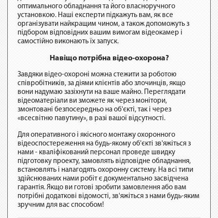
оптимального обладнання та його власноручного
установкою. Наші експерти підкажуть вам, як все
організувати найкращим чином, а також допоможуть з
підбором відповідних вашим вимогам відеокамер і
самостійно виконають їх запуск.
Навіщо потрібна відео-охорона?
Завдяки відео-охороні можна стежити за роботою
співробітників, за діями клієнтів або злочинців, якщо
вони надумаю зазіхнути на ваше майно. Переглядати
відеоматеріали ви зможете як через монітори,
змонтовані безпосередньо на об'єкті, так і через
«всесвітню павутину», в разі вашої відсутності.
Для оперативного і якісного монтажу охоронного
відеоспостереження на будь-якому об'єкті зв'яжіться з
нами - кваліфікований персонал проведе швидку
підготовку проекту, замовлять відповідне обладнання,
встановлять і налагодять охоронну систему. На всі типи
здійснюваних нами робіт є документально засвідчена
гарантія. Якщо ви готові зробити замовлення або вам
потрібні додаткові відомості, зв'яжіться з нами будь-яким
зручним для вас способом!