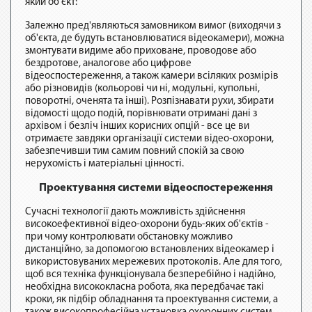
який об'єкт:
Залежно пред'являються замовником вимог (виходячи з
об'єкта, де будуть встановлюватися відеокамери), можна
змонтувати видиме або приховане, проводове або
бездротове, аналогове або цифрове
відеоспостереження, а також камери всіляких розмірів
або різновидів (кольорові чи ні, модульні, купольні,
поворотні, оченята та інші). Розпізнавати рухи, збирати
відомості щодо подій, порівнювати отримані дані з
архівом і безліч інших корисних опцій - все це ви
отримаєте завдяки організації системи відео-охорони,
забезпечивши тим самим повний спокій за свою
нерухомість і матеріальні цінності.
Проектування системи відеоспостереження
Сучасні технології дають можливість здійснення
високоефективної відео-охорони будь-яких об'єктів -
при чому контролювати обстановку можливо
дистанційно, за допомогою встановлених відеокамер і
використовуваних мережевих протоколів. Але для того,
щоб вся техніка функціонувала безперебійно і надійно,
необхідна висококласна робота, яка передбачає такі
кроки, як підбір обладнання та проектування системи, а