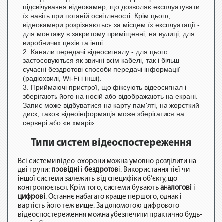
підсвічування відеокамер, що дозволяє експлуатувати
їх навіть при поганій освітленості. Крім цього,
відеокамери розрізняються за місцем їх експлуатації -
для монтажу в закритому приміщенні, на вулиці, для
виробничих цехів та інші.
Канали передачі відеосигналу - для цього
застосовуються як звичні всім кабелі, так і більш
сучасні бездротові способи передачі інформації
(радіохвилі, Wi-Fi і інші).
Приймаючі пристрої, що фіксують відеосигнал і
зберігають його на носій або відображають на екрані.
Запис може відбуватися на карту пам'яті, на жорсткий
диск, також відеоінформація може зберігатися на
сервері або «в хмарі».
Типи систем відеоспостереження
Всі системи відео-охорони можна умовно розділити на
дві групи:
провідні
і
бездротов
і. Використання тієї чи
іншої системи залежить від специфіки об'єкту, що
контролюється. Крім того, системи бувають
аналогові
і
цифрові
. Останнє набагато краще першого, однак і
вартість його теж вище. За допомогою цифрового
відеоспостереження можна убезпечити практично будь-