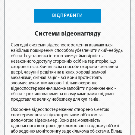
ВІДПРАВИТИ
Системи відеонагляду
Сьогодні системи відеоспостереження вважаються
найбільш поширеним способом убезпечити який-небудь
об'єкт. Їх установка істотно знижує ймовірність
незаконного доступу сторонніх осіб на територію, що
охороняється. Звичні всім способи охорони - металеві
двері, чавунні решітки на вікнах, хороші замкові
механізми, сигналізація - всі вони протистоять
зловмисникам тимчасово. І тільки охоронне
відеоспостереження зможе запобігти проникненню -
об'єкт з розташованими на ньому камерами свідомо
представляє велику небезпеку для хуліганів.
Охоронне відеоспостереження створено з метою
спостереження за підконтрольним об'єктом за
допомогою відеокамер. Воно дає можливість
одночасного контролю декількох зон на одному об'єкті
або ведення моніторингу за декількома об'єктами. Більш