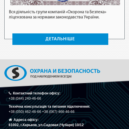
Вся діяльність групи компаній «Охорона та Безпека»
ліцензована за нормами законодавства України.
Вся 
ліце
ДЕТАЛЬНІШЕ
Контактний телефон офісу:
+38 (044) 240-46-66
Технічна консультація та питання підключення:
+38 (050) 462-46-66 +38 (067) 466-46-66
Адреса офісу:
61002, г.Харьков, ул.Садовая (Чубаря) 10/12